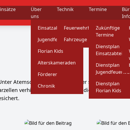
insätze
Über
Technik
Termine
Bür
uns
Inf
Einsatzabteilung
Feuerwehrhaus
Zukünftige
Termine
Jugendfeuerwehr
Fahrzeuge
Dienstplan
Florian Kids
Einsatzabteilu
Alterskameraden
Dienstplan
Jugendfeuerwe
Förderer
Unter Atemschutz konnte das Feuer schnell unter Kon
Dienstplan
Chronik
arzellen verhindert werden. Durch die eingesetzten 
Florian Kids
sichert.