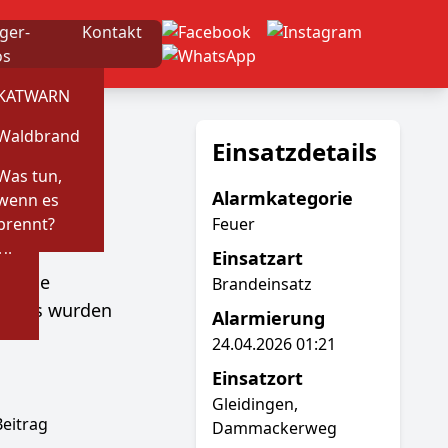
ger-
Kontakt
os
KATWARN
Waldbrand
Einsatzdetails
Was tun,
ng
Alarmkategorie
wenn es
brennt?
Feuer
hr
Einsatzart
trolle
Brandeinsatz
Trupps wurden
Alarmierung
24.04.2026 01:21
Einsatzort
Gleidingen,
Dammackerweg